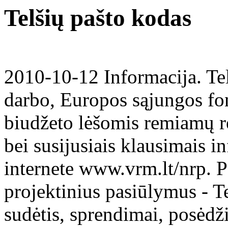
Telšių pašto kodas
2010-10-12 Informacija. Tel
darbo, Europos sąjungos fon
biudžeto lėšomis remiamų r
bei susijusiais klausimais 
internete www.vrm.lt/nrp. Pa
projektinius pasiūlymus - Te
sudėtis, sprendimai, posėdži