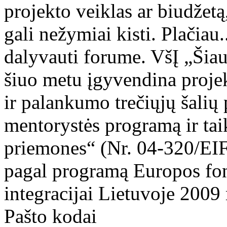
projekto veiklas ar biudžetą
gali nežymiai kisti. Plačia
dalyvauti forume. VšĮ „Šiau
šiuo metu įgyvendina proje
ir palankumo trečiųjų šalių
mentorystės programą ir taik
priemones“ (Nr. 04-320/EI
pagal programą Europos fond
integracijai Lietuvoje 2009
Pašto kodai