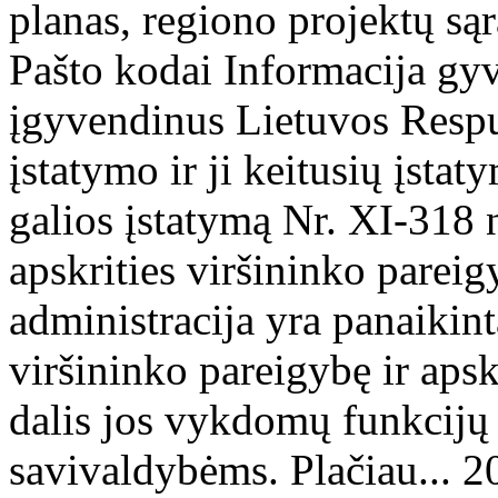
planas, regiono projektų sąr
Pašto kodai Informacija gy
įgyvendinus Lietuvos Respu
įstatymo ir ji keitusių įsta
galios įstatymą Nr. XI-318 
apskrities viršininko pareig
administracija yra panaikint
viršininko pareigybę ir apsk
dalis jos vykdomų funkcijų 
savivaldybėms. Plačiau... 